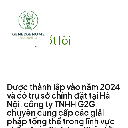
Nhảy
tới
nội
dung
MAIN
Giá trị cốt lõi
MEN
Được thành lập vào năm 2024
và có trụ sở chính đặt tại Hà
Nội, công ty TNHH G2G
chuyên cung cấp các giải
pháp tổng thể trong lĩnh vực